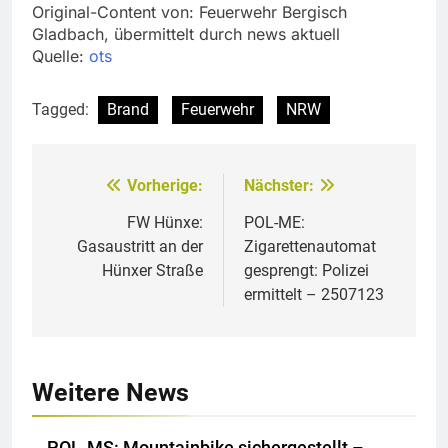
Original-Content von: Feuerwehr Bergisch
Gladbach, übermittelt durch news aktuell
Quelle:
ots
Tagged:
Brand
Feuerwehr
NRW
Vorherige:
Nächster:
Beitragsnavigation
FW Hünxe:
POL-ME:
Gasaustritt an der
Zigarettenautomat
Hünxer Straße
gesprengt: Polizei
ermittelt – 2507123
Weitere News
POL-MS: Mountainbike sichergestellt –