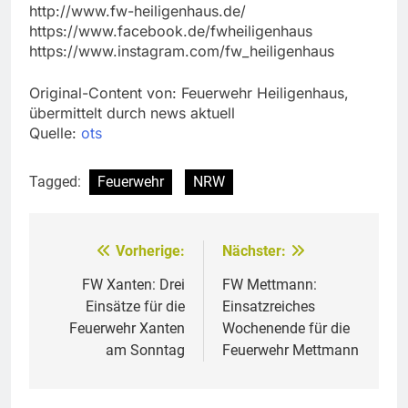
http://www.fw-heiligenhaus.de/
https://www.facebook.de/fwheiligenhaus
https://www.instagram.com/fw_heiligenhaus
Original-Content von: Feuerwehr Heiligenhaus,
übermittelt durch news aktuell
Quelle:
ots
Tagged:
Feuerwehr
NRW
Vorherige:
Nächster:
Beitragsnavigation
FW Xanten: Drei
FW Mettmann:
Einsätze für die
Einsatzreiches
Feuerwehr Xanten
Wochenende für die
am Sonntag
Feuerwehr Mettmann