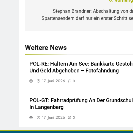
Vorherig
Beitragsnavigation
Stephan Brandner: Abschaltung von dr
Spartensendern darf nur ein erster Schritt se
Weitere News
POL-RE: Haltern Am See: Bankkarte Gestoh
Und Geld Abgehoben – Fotofahndung
17. Juni 2026
0
POL-GT: Fahrradprüfung An Der Grundschu
In Langenberg
17. Juni 2026
0