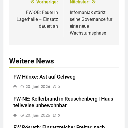
Vorherige:
Nächster:
Beitragsnavigation
FW-OB: Feuer in
Infomaniak stärkt
Lagerhalle – Einsatz
seine Governance für
dauert an
eine neue
Wachstumsphase
Weitere News
FW Hünxe: Ast auf Gehweg
20. Juni 2026
0
FW-NE: Kellerbrand in Reuschenberg | Haus
teilweise unbewohnbar
20. Juni 2026
0
FW Rösrath: Einsatzreicher Freitag nach