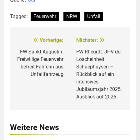
Tagged:
Feuerwehr
NRW
Unfall
Vorherige:
Nächster:
Beitragsnavigation
FW Sankt Augustin:
FW Rheurdt: JHV der
Freiwillige Feuerwehr
Löscheinheit
befreit Fahrerin aus
Schaephuysen –
Unfallfahrzeug
Rückblick auf ein
intensives
Jubiläumsjahr 2025,
Ausblick auf 2026
Weitere News