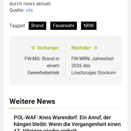
durch news aktuell
Quelle:
ots
Tagged:
Brand
Feuerwehr
NRW
Vorherige:
Nächster:
Beitragsnavigation
FW-MG: Brand in
FW-WRN: Jahresfest
einem
2026 des
Gewerbebetrieb
Löschzuges Stockum
Weitere News
POL-WAF: Kreis Warendorf. Ein Anruf, der
hängen bleibt: Wenn die Vergangenheit einen
17-Jährigen wieder einholt