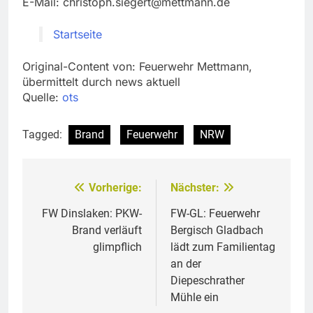
E-Mail:
christoph.siegert@mettmann.de
Startseite
Original-Content von: Feuerwehr Mettmann,
übermittelt durch news aktuell
Quelle:
ots
Tagged:
Brand
Feuerwehr
NRW
Vorherige:
Nächster:
Beitragsnavigation
FW Dinslaken: PKW-
FW-GL: Feuerwehr
Brand verläuft
Bergisch Gladbach
glimpflich
lädt zum Familientag
an der
Diepeschrather
Mühle ein