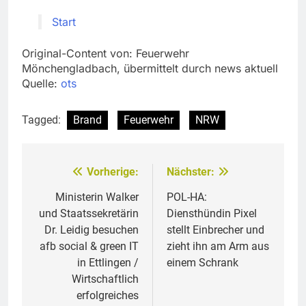
Start
Original-Content von: Feuerwehr
Mönchengladbach, übermittelt durch news aktuell
Quelle:
ots
Tagged:
Brand
Feuerwehr
NRW
Vorherige:
Nächster:
Beitragsnavigation
Ministerin Walker
POL-HA:
und Staatssekretärin
Diensthündin Pixel
Dr. Leidig besuchen
stellt Einbrecher und
afb social & green IT
zieht ihn am Arm aus
in Ettlingen /
einem Schrank
Wirtschaftlich
erfolgreiches