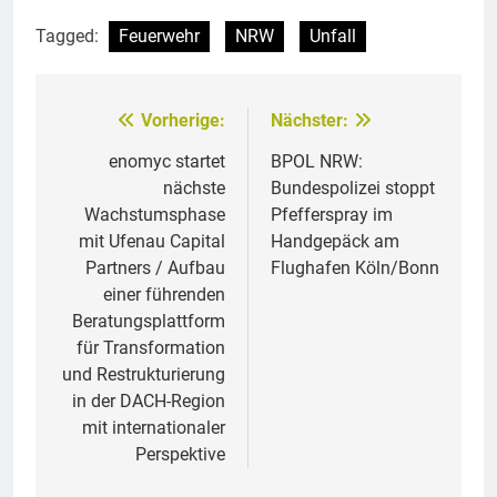
Tagged:
Feuerwehr
NRW
Unfall
Vorherige:
Nächster:
Beitragsnavigation
enomyc startet
BPOL NRW:
nächste
Bundespolizei stoppt
Wachstumsphase
Pfefferspray im
mit Ufenau Capital
Handgepäck am
Partners / Aufbau
Flughafen Köln/Bonn
einer führenden
Beratungsplattform
für Transformation
und Restrukturierung
in der DACH-Region
mit internationaler
Perspektive