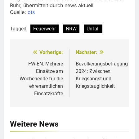
Ruhr, übermittelt durch news aktuell
Quelle:
ots
Tagged:
Feuerwehr
NRW
Unfall
Vorherige:
Nächster:
Beitragsnavigation
FW-EN: Mehrere
Bevölkerungsbefragung
Einsätze am
2024: Zwischen
Wochenende für die
Kriegsangst und
ehrenamtlichen
Kriegstauglichkeit
Einsatzkräfte
Weitere News