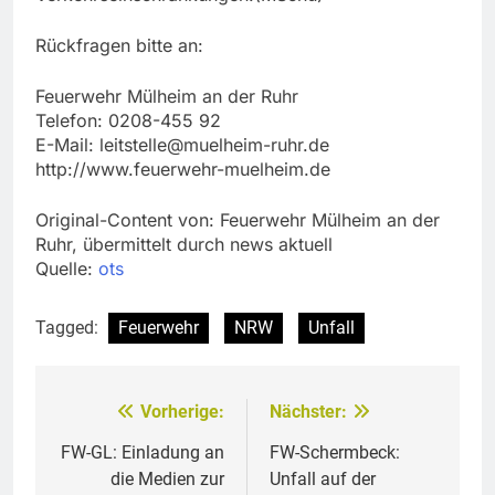
Rückfragen bitte an:
Feuerwehr Mülheim an der Ruhr
Telefon: 0208-455 92
E-Mail:
leitstelle@muelheim-ruhr.de
http://www.feuerwehr-muelheim.de
Original-Content von: Feuerwehr Mülheim an der
Ruhr, übermittelt durch news aktuell
Quelle:
ots
Tagged:
Feuerwehr
NRW
Unfall
Vorherige:
Nächster:
Beitragsnavigation
FW-GL: Einladung an
FW-Schermbeck:
die Medien zur
Unfall auf der