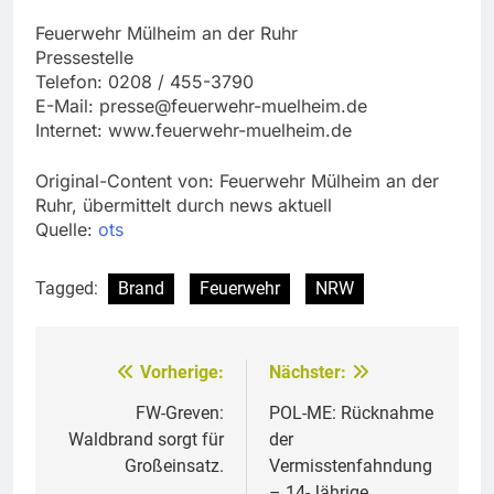
Feuerwehr Mülheim an der Ruhr
Pressestelle
Telefon: 0208 / 455-3790
E-Mail:
presse@feuerwehr-muelheim.de
Internet: www.feuerwehr-muelheim.de
Original-Content von: Feuerwehr Mülheim an der
Ruhr, übermittelt durch news aktuell
Quelle:
ots
Tagged:
Brand
Feuerwehr
NRW
Vorherige:
Nächster:
Beitragsnavigation
FW-Greven:
POL-ME: Rücknahme
Waldbrand sorgt für
der
Großeinsatz.
Vermisstenfahndung
– 14-Jährige