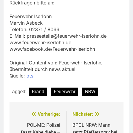
Rückfragen bitte an:
Feuerwehr Iserlohn
Marvin Asbeck
Telefon: 02371 / 8066
E-Mail:
pressestelle@feuerwehr-iserlohn.de
www.feuerwehr-iserlohn.de
www.facebook.de/Feuerwehr-Iserlohn
Original-Content von: Feuerwehr Iserlohn,
übermittelt durch news aktuell
Quelle:
ots
Tagged:
Brand
Feuerwehr
NRW
Vorherige:
Nächster:
Beitragsnavigation
POL-ME: Polizei
BPOL NRW: Mann
fasst Kabeldiebe –
setzt Pfefferspray bei