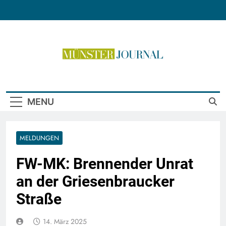
Skip
to
content
Münster Journal
MENU
MELDUNGEN
FW-MK: Brennender Unrat
an der Griesenbraucker
Straße
14. März 2025