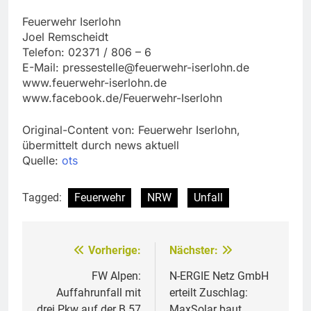
Feuerwehr Iserlohn
Joel Remscheidt
Telefon: 02371 / 806 – 6
E-Mail:
pressestelle@feuerwehr-iserlohn.de
www.feuerwehr-iserlohn.de
www.facebook.de/Feuerwehr-Iserlohn
Original-Content von: Feuerwehr Iserlohn,
übermittelt durch news aktuell
Quelle:
ots
Tagged:
Feuerwehr
NRW
Unfall
Vorherige:
Nächster:
Beitragsnavigation
FW Alpen:
N-ERGIE Netz GmbH
Auffahrunfall mit
erteilt Zuschlag:
drei Pkw auf der B 57
MaxSolar baut