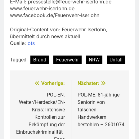
E-Mail:
pressestelle@feuerwehr-iserlohn.de
www.feuerwehr-iserlohn.de
www.facebook.de/Feuerwehr-Iserlohn
Original-Content von: Feuerwehr Iserlohn,
übermittelt durch news aktuell
Quelle:
ots
Tagged:
Brand
Feuerwehr
NRW
Unfall
Vorherige:
Nächster:
Beitragsnavigation
POL-EN:
POL-ME: 81-jährige
Wetter/Herdecke/EN-
Seniorin von
Kreis: Intensive
falschen
Kontrollen zur
Handwerkern
Bekämpfung der
bestohlen – 2601074
Einbruchskriminalität_