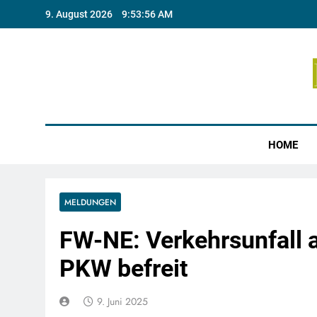
Skip
9. August 2026
9:53:57 AM
to
content
Münste
HOME
MELDUNGEN
FW-NE: Verkehrsunfall a
PKW befreit
9. Juni 2025