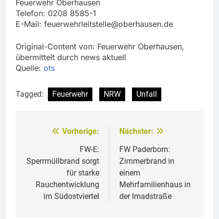
Feuerwehr Oberhausen
Telefon: 0208 8585-1
E-Mail:
feuerwehrleitstelle@oberhausen.de
Original-Content von: Feuerwehr Oberhausen,
übermittelt durch news aktuell
Quelle:
ots
Tagged:
Feuerwehr
NRW
Unfall
Vorherige:
Nächster:
Beitragsnavigation
FW-E:
FW Paderborn:
Sperrmüllbrand sorgt
Zimmerbrand in
für starke
einem
Rauchentwicklung
Mehrfamilienhaus in
im Südostviertel
der Imadstraße