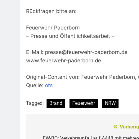
Rückfragen bitte an:
Feuerwehr Paderborn
– Presse und Öffentlichkeitsarbeit –
E-Mail:
presse@feuerwehr-paderborn.de
www.feuerwehr-paderborn.de
Original-Content von: Feuerwehr Paderborn, 
Quelle:
ots
Tagged:
Brand
Feuerwehr
NRW
Vorherig
Beitragsnavigation
FW-BO: Verkehrsunfall auf A448 mit mehrer