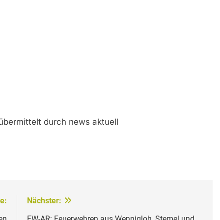
übermittelt durch news aktuell
e:
Nächster:
en
FW-AR: Feuerwehren aus Wennigloh, Stemel und