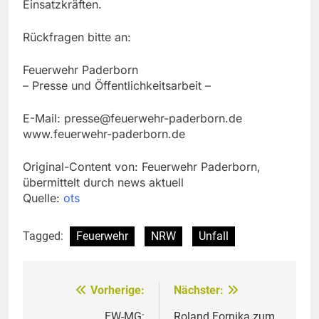
Einsatzkräften.
Rückfragen bitte an:
Feuerwehr Paderborn
– Presse und Öffentlichkeitsarbeit –
E-Mail:
presse@feuerwehr-paderborn.de
www.feuerwehr-paderborn.de
Original-Content von: Feuerwehr Paderborn,
übermittelt durch news aktuell
Quelle:
ots
Tagged:
Feuerwehr
NRW
Unfall
Vorherige:
Nächster:
Beitragsnavigation
FW-MG:
Roland Fornika zum