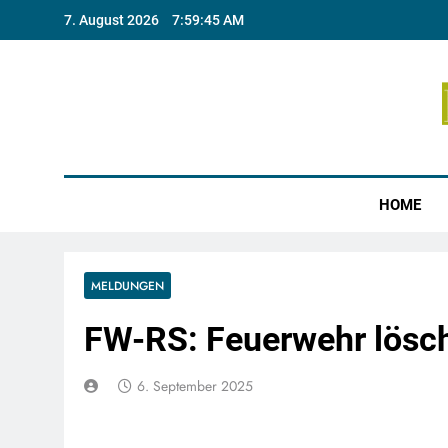
Skip
7. August 2026
7:59:45 AM
to
content
Münste
HOME
MELDUNGEN
FW-RS: Feuerwehr lösc
6. September 2025