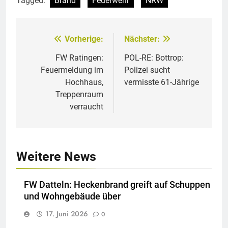
Tagged:
Brand
Feuerwehr
NRW
Vorherige:
Nächster:
Beitragsnavigation
FW Ratingen:
POL-RE: Bottrop:
Feuermeldung im
Polizei sucht
Hochhaus,
vermisste 61-Jährige
Treppenraum
verraucht
Weitere News
FW Datteln: Heckenbrand greift auf Schuppen
und Wohngebäude über
17. Juni 2026
0