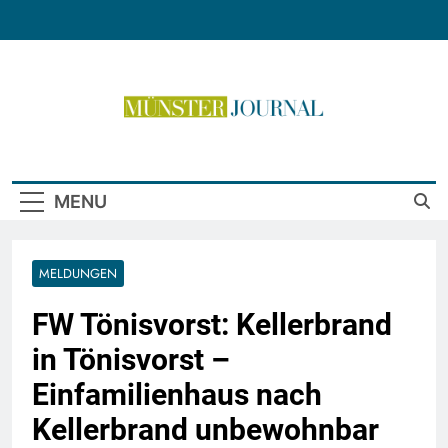
Skip
to
content
Münster Journal
MENU
MELDUNGEN
FW Tönisvorst: Kellerbrand
in Tönisvorst –
Einfamilienhaus nach
Kellerbrand unbewohnbar