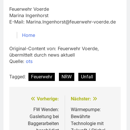
Feuerwehr Voerde
Marina Ingenhorst
E-Mail:
Marina.Ingenhorst@feuerwehr-voerde.de
Home
Original-Content von: Feuerwehr Voerde,
übermittelt durch news aktuell
Quelle:
ots
Tagged:
Feuerwehr
NRW
Unfall
Vorherige:
Nächster:
Beitragsnavigation
FW Wenden:
Wärmepumpe:
Gasleitung bei
Bewährte
Baggerarbeiten
Technologie mit