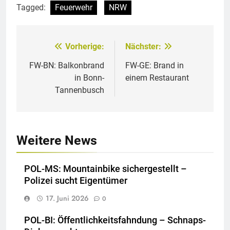
Tagged:
Feuerwehr
NRW
Vorherige:
Nächster:
Beitragsnavigation
FW-BN: Balkonbrand
FW-GE: Brand in
in Bonn-
einem Restaurant
Tannenbusch
Weitere News
POL-MS: Mountainbike sichergestellt –
Polizei sucht Eigentümer
17. Juni 2026
0
POL-BI: Öffentlichkeitsfahndung – Schnaps-