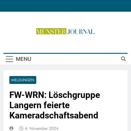
Skip
to
content
Münster Journal
MENU
MELDUNGEN
FW-WRN: Löschgruppe
Langern feierte
Kameradschaftsabend
4. November 2024