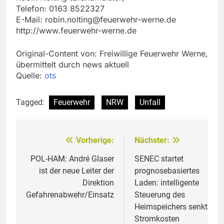
Telefon: 0163 8522327
E-Mail:
robin.nolting@feuerwehr-werne.de
http://www.feuerwehr-werne.de
Original-Content von: Freiwillige Feuerwehr Werne,
übermittelt durch news aktuell
Quelle:
ots
Tagged:
Feuerwehr
NRW
Unfall
Vorherige:
Nächster:
Beitragsnavigation
POL-HAM: André Glaser
SENEC startet
ist der neue Leiter der
prognosebasiertes
Direktion
Laden: intelligente
Gefahrenabwehr/Einsatz
Steuerung des
Heimspeichers senkt
Stromkosten