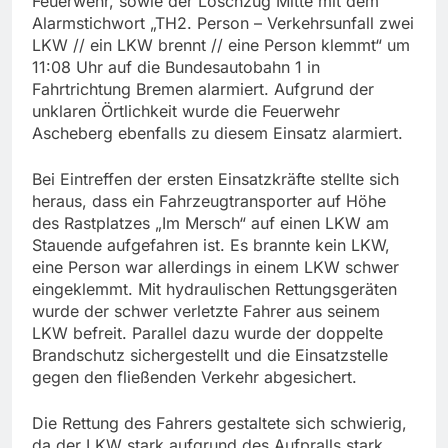
Feuerwehr, sowie der Löschzug Mitte mit dem
Alarmstichwort „TH2. Person – Verkehrsunfall zwei
LKW // ein LKW brennt // eine Person klemmt“ um
11:08 Uhr auf die Bundesautobahn 1 in
Fahrtrichtung Bremen alarmiert. Aufgrund der
unklaren Örtlichkeit wurde die Feuerwehr
Ascheberg ebenfalls zu diesem Einsatz alarmiert.
Bei Eintreffen der ersten Einsatzkräfte stellte sich
heraus, dass ein Fahrzeugtransporter auf Höhe
des Rastplatzes „Im Mersch“ auf einen LKW am
Stauende aufgefahren ist. Es brannte kein LKW,
eine Person war allerdings in einem LKW schwer
eingeklemmt. Mit hydraulischen Rettungsgeräten
wurde der schwer verletzte Fahrer aus seinem
LKW befreit. Parallel dazu wurde der doppelte
Brandschutz sichergestellt und die Einsatzstelle
gegen den fließenden Verkehr abgesichert.
Die Rettung des Fahrers gestaltete sich schwierig,
da der LKW stark aufgrund des Aufpralls stark