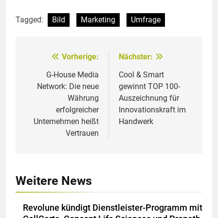
Tagged:
Bild
Marketing
Umfrage
Vorherige:
Nächster:
Beitragsnavigation
G-House Media
Cool & Smart
Network: Die neue
gewinnt TOP 100-
Währung
Auszeichnung für
erfolgreicher
Innovationskraft im
Unternehmen heißt
Handwerk
Vertrauen
Weitere News
Revolune kündigt Dienstleister-Programm mit