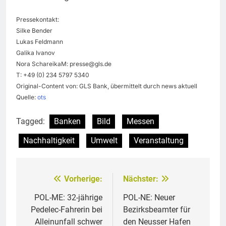
Pressekontakt:
Silke Bender
Lukas Feldmann
Galika Ivanov
Nora SchareikaM:
presse@gls.de
T: +49 (0) 234 5797 5340
Original-Content von: GLS Bank, übermittelt durch news aktuell
Quelle:
ots
Tagged:
Banken
Bild
Messen
Nachhaltigkeit
Umwelt
Veranstaltung
Vorherige:
Nächster:
Beitragsnavigation
POL-ME: 32-jährige
POL-NE: Neuer
Pedelec-Fahrerin bei
Bezirksbeamter für
Alleinunfall schwer
den Neusser Hafen