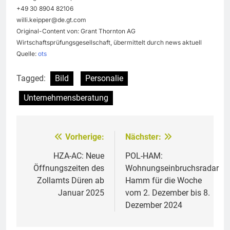
+49 30 8904 82106
willi.keipper@de.gt.com
Original-Content von: Grant Thornton AG
Wirtschaftsprüfungsgesellschaft, übermittelt durch news aktuell
Quelle:
ots
Tagged:
Bild
Personalie
Unternehmensberatung
Vorherige:
Nächster:
Beitragsnavigation
HZA-AC: Neue
POL-HAM:
Öffnungszeiten des
Wohnungseinbruchsradar
Zollamts Düren ab
Hamm für die Woche
Januar 2025
vom 2. Dezember bis 8.
Dezember 2024