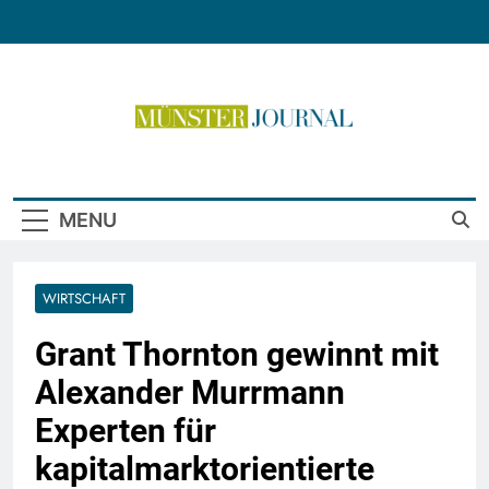
Skip
to
content
Münster Journal
MENU
WIRTSCHAFT
Grant Thornton gewinnt mit
Alexander Murrmann
Experten für
kapitalmarktorientierte