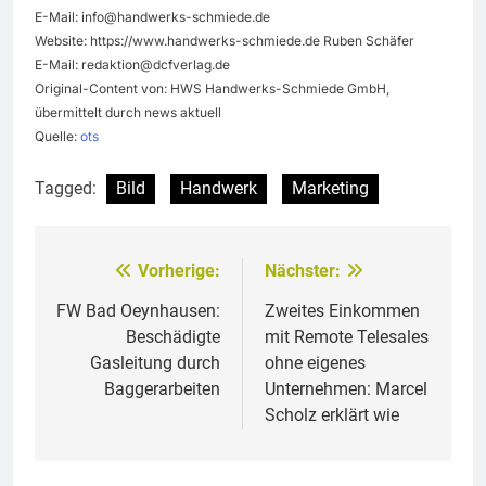
E-Mail:
info@handwerks-schmiede.de
Website: https://www.handwerks-schmiede.de Ruben Schäfer
E-Mail:
redaktion@dcfverlag.de
Original-Content von: HWS Handwerks-Schmiede GmbH,
übermittelt durch news aktuell
Quelle:
ots
Tagged:
Bild
Handwerk
Marketing
Vorherige:
Nächster:
Beitragsnavigation
FW Bad Oeynhausen:
Zweites Einkommen
Beschädigte
mit Remote Telesales
Gasleitung durch
ohne eigenes
Baggerarbeiten
Unternehmen: Marcel
Scholz erklärt wie