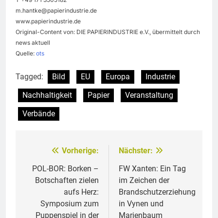
m.hantke@papierindustrie.de
www.papierindustrie.de
Original-Content von: DIE PAPIERINDUSTRIE e.V., übermittelt durch
news aktuell
Quelle:
ots
Tagged:
Bild
EU
Europa
Industrie
Nachhaltigkeit
Papier
Veranstaltung
Verbände
Vorherige:
Nächster:
Beitragsnavigation
POL-BOR: Borken –
FW Xanten: Ein Tag
Botschaften zielen
im Zeichen der
aufs Herz:
Brandschutzerziehung
Symposium zum
in Vynen und
Puppenspiel in der
Marienbaum