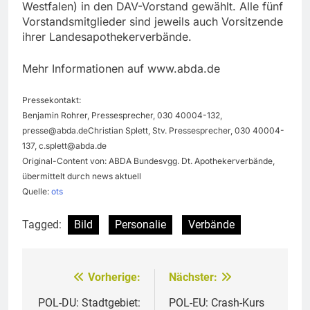
Westfalen) in den DAV-Vorstand gewählt. Alle fünf
Vorstandsmitglieder sind jeweils auch Vorsitzende
ihrer Landesapothekerverbände.
Mehr Informationen auf www.abda.de
Pressekontakt:
Benjamin Rohrer, Pressesprecher, 030 40004-132,
presse@abda.deChristian
Splett, Stv. Pressesprecher, 030 40004-
137,
c.splett@abda.de
Original-Content von: ABDA Bundesvgg. Dt. Apothekerverbände,
übermittelt durch news aktuell
Quelle:
ots
Tagged:
Bild
Personalie
Verbände
Vorherige:
Nächster:
Beitragsnavigation
POL-DU: Stadtgebiet:
POL-EU: Crash-Kurs