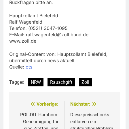
Rückfragen bitte an:
Hauptzollamt Bielefeld
Ralf Wagenfeld
Telefon: (0521) 3047-1095
E-Mail:
ralf.wagenfeld@zoll.bund.de
www.zoll.de
Original-Content von: Hauptzollamt Bielefeld,
übermittelt durch news aktuell
Quelle:
ots
Tagged:
NRW
Rauschgift
Zoll
Vorherige:
Nächster:
Beitragsnavigation
POL-DU: Hamborn:
Dieselpreisschocks
Genehmigung für
entlarven ein
eine Waffen- und
strukturelles Problem