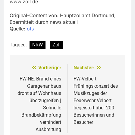
www.zoll.de
Original-Content von: Hauptzollamt Dortmund,
übermittelt durch news aktuell
Quelle:
ots
Tagged:
NRW
Zoll
Vorherige:
Nächster:
Beitragsnavigation
FW-NE: Brand eines
FW-Velbert:
Garagenanbaus
Frühlingskonzert des
droht auf Wohnhaus
Musikzuges der
überzugreifen |
Feuerwehr Velbert
Schnelle
begeistert über 200
Brandbekämpfung
Besucherinnen und
verhindert
Besucher
Ausbreitung