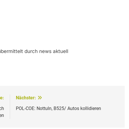
übermittelt durch news aktuell
e:
Nächster:
ich
POL-COE: Nottuln, B525/ Autos kollidieren
en