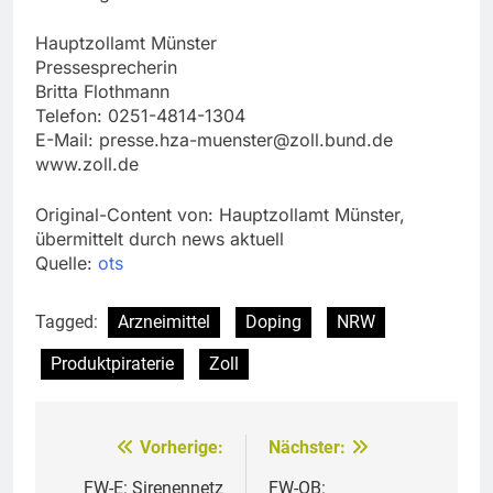
Hauptzollamt Münster
Pressesprecherin
Britta Flothmann
Telefon: 0251-4814-1304
E-Mail:
presse.hza-muenster@zoll.bund.de
www.zoll.de
Original-Content von: Hauptzollamt Münster,
übermittelt durch news aktuell
Quelle:
ots
Tagged:
Arzneimittel
Doping
NRW
Produktpiraterie
Zoll
Vorherige:
Nächster:
Beitragsnavigation
FW-E: Sirenennetz
FW-OB: