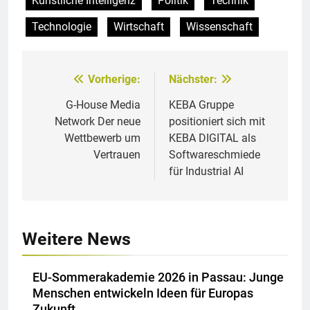
Künstliche Intelligenz
Politik
Technik
Technologie
Wirtschaft
Wissenschaft
Vorherige:
Nächster:
Beitragsnavigation
G-House Media
KEBA Gruppe
Network Der neue
positioniert sich mit
Wettbewerb um
KEBA DIGITAL als
Vertrauen
Softwareschmiede
für Industrial AI
Weitere News
EU-Sommerakademie 2026 in Passau: Junge
Menschen entwickeln Ideen für Europas
Zukunft