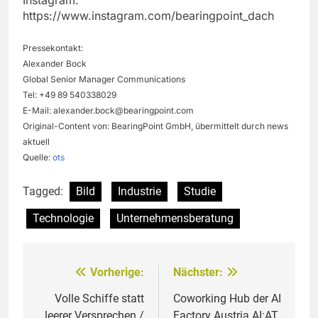
https://www.instagram.com/bearingpoint_dach
Pressekontakt:
Alexander Bock
Global Senior Manager Communications
Tel: +49 89 540338029
E-Mail:
alexander.bock@bearingpoint.com
Original-Content von: BearingPoint GmbH, übermittelt durch news
aktuell
Quelle:
ots
Tagged:
Bild
Industrie
Studie
Technologie
Unternehmensberatung
Vorherige:
Nächster:
Beitragsnavigation
Volle Schiffe statt
Coworking Hub der AI
leerer Versprechen /
Factory Austria AI:AT