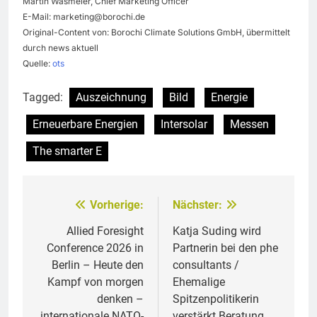
Martin Wasmeier, Chief Marketing Officer
E-Mail:
marketing@borochi.de
Original-Content von: Borochi Climate Solutions GmbH, übermittelt
durch news aktuell
Quelle:
ots
Tagged:
Auszeichnung
Bild
Energie
Erneuerbare Energien
Intersolar
Messen
The smarter E
Vorherige:
Nächster:
Beitragsnavigation
Allied Foresight
Katja Suding wird
Conference 2026 in
Partnerin bei den phe
Berlin – Heute den
consultants /
Kampf von morgen
Ehemalige
denken –
Spitzenpolitikerin
internationale NATO-
verstärkt Beratung