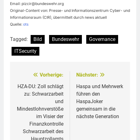
Email:
pizcir@bundeswehr.org
Original-Content von: Presse- und Informationszentrum Cyber- und
Informationsraum (CIR), übermittelt durch news aktuell
Quelle:
ots
Tagged:
Bild
Bundeswehr
Governance
ITSecurity
Vorherige:
Nächster:
Beitragsnavigation
HZA-DU: Zoll schlägt
Haspa und Mehrwerk
zu: Schwarzarbeit
führen den
und
HaspaJoker
Mindestlohnverstöße
gemeinsam in die
im Visier der
nächste Generation
Finanzkontrolle
Schwarzarbeit des
Hauptzollamts