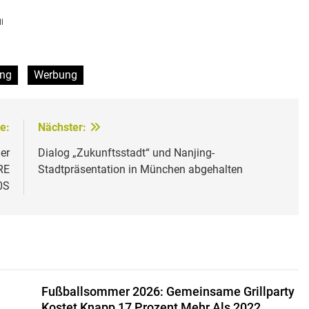
l
ing
Werbung
e:
Nächster:
er
Dialog „Zukunftsstadt“ und Nanjing-
RE
Stadtpräsentation in München abgehalten
0S
Fußballsommer 2026: Gemeinsame Grillparty
Kostet Knapp 17 Prozent Mehr Als 2022