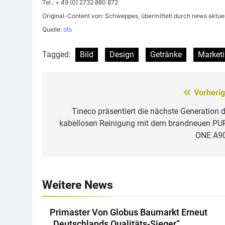
Tel.: + 49 (0) 2732 880 872
Original-Content von: Schweppes, übermittelt durch news aktuel
Quelle:
ots
Tagged:
Bild
Design
Getränke
Market
Vorherig
Beitragsnavigation
Tineco präsentiert die nächste Generation d
kabellosen Reinigung mit dem brandneuen PU
ONE A9
Weitere News
Primaster Von Globus Baumarkt Erneut
„Deutschlands Qualitäts-Sieger“