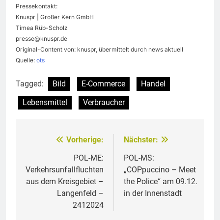
Pressekontakt:
Knuspr | Großer Kern GmbH
Timea Rüb-Scholz
presse@knuspr.de
Original-Content von: knuspr, übermittelt durch news aktuell
Quelle:
ots
Tagged:
Bild
E-Commerce
Handel
Lebensmittel
Verbraucher
Vorherige:
Nächster:
Beitragsnavigation
POL-ME:
POL-MS:
Verkehrsunfallfluchten
„COPpuccino – Meet
aus dem Kreisgebiet –
the Police“ am 09.12.
Langenfeld –
in der Innenstadt
2412024