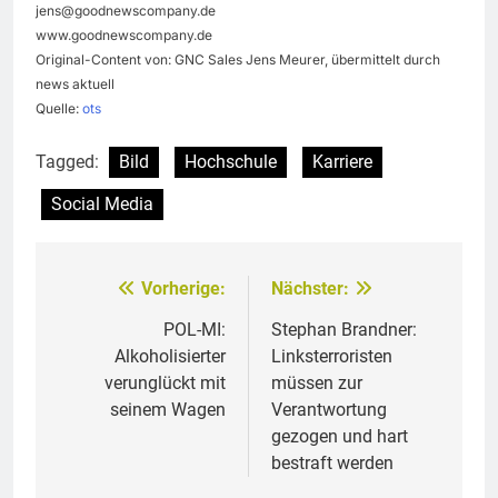
jens@goodnewscompany.de
www.goodnewscompany.de
Original-Content von: GNC Sales Jens Meurer, übermittelt durch
news aktuell
Quelle:
ots
Tagged:
Bild
Hochschule
Karriere
Social Media
Vorherige:
Nächster:
Beitragsnavigation
POL-MI:
Stephan Brandner:
Alkoholisierter
Linksterroristen
verunglückt mit
müssen zur
seinem Wagen
Verantwortung
gezogen und hart
bestraft werden