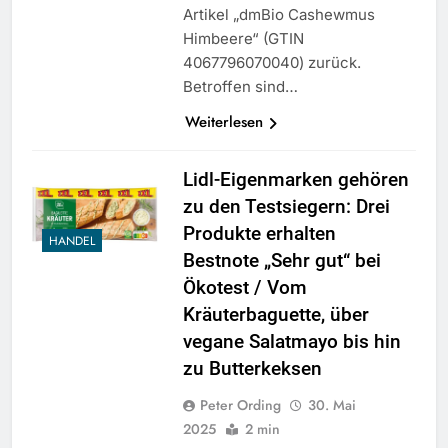
Artikel „dmBio Cashewmus
Himbeere“ (GTIN
4067796070040) zurück.
Betroffen sind…
Weiterlesen
Lidl-Eigenmarken gehören
zu den Testsiegern: Drei
Produkte erhalten
HANDEL
Bestnote „Sehr gut“ bei
Ökotest / Vom
Kräuterbaguette, über
vegane Salatmayo bis hin
zu Butterkeksen
Peter Ording
30. Mai
2025
2 min