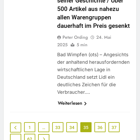
seiner Geschichte / Über
500 Artikel aus nahezu
allen Warengruppen
dauerhaft im Preis gesenkt
Peter Ording
24. Mai
2025
5 min
Bad Wimpfen (ots) – Angesichts
der anhaltend herausfordernden
wirtschaftlichen Lage in
Deutschland setzt Lidl ein
deutliches Zeichen für die
Verbraucher….
Weiterlesen
1
…
33
34
35
36
37
…
62