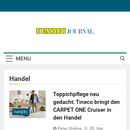
Skip
to
content
Münster Journal
MENU
Handel
Teppichpflege neu
gedacht: Tineco bringt den
CARPET ONE Cruiser in
HANDEL
den Handel
Peter Ording
20. Mai