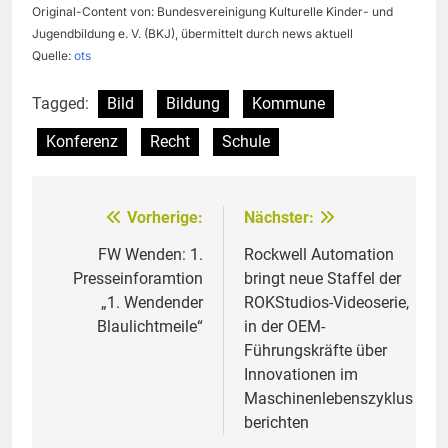
Original-Content von: Bundesvereinigung Kulturelle Kinder- und
Jugendbildung e. V. (BKJ), übermittelt durch news aktuell
Quelle:
ots
Tagged:
Bild
Bildung
Kommune
Konferenz
Recht
Schule
Vorherige:
Nächster:
Beitragsnavigation
FW Wenden: 1.
Rockwell Automation
Presseinforamtion
bringt neue Staffel der
„1. Wendender
ROKStudios-Videoserie,
Blaulichtmeile“
in der OEM-
Führungskräfte über
Innovationen im
Maschinenlebenszyklus
berichten