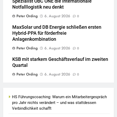
Spezialist OBC ONE die internationale
Notfalllogistik neu denkt
Peter Ording
6. August 2026
0
MaxSolar und DB Energie schließen ersten
Hybrid-PPA für förderfreie
Anlagenkombination
Peter Ording
6. August 2026
0
KSB mit starkem Geschäftsverlauf im zweiten
Quartal
Peter Ording
6. August 2026
0
HS Führungscoaching: Warum ein Mitarbeitergespräch
pro Jahr nichts verändert – und was stattdessen
Verbindlichkeit schafft