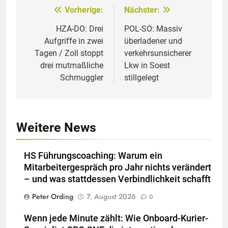
Vorherige:
Nächster:
Beitragsnavigation
HZA-DO: Drei
POL-SO: Massiv
Aufgriffe in zwei
überladener und
Tagen / Zoll stoppt
verkehrsunsicherer
drei mutmaßliche
Lkw in Soest
Schmuggler
stillgelegt
Weitere News
HS Führungscoaching: Warum ein
Mitarbeitergespräch pro Jahr nichts verändert
– und was stattdessen Verbindlichkeit schafft
Peter Ording
7. August 2026
0
Wenn jede Minute zählt: Wie Onboard-Kurier-