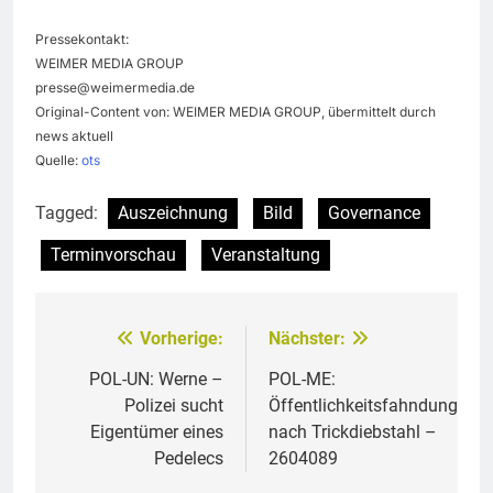
Pressekontakt:
WEIMER MEDIA GROUP
presse@weimermedia.de
Original-Content von: WEIMER MEDIA GROUP, übermittelt durch
news aktuell
Quelle:
ots
Tagged:
Auszeichnung
Bild
Governance
Terminvorschau
Veranstaltung
Vorherige:
Nächster:
Beitragsnavigation
POL-UN: Werne –
POL-ME:
Polizei sucht
Öffentlichkeitsfahndung
Eigentümer eines
nach Trickdiebstahl –
Pedelecs
2604089