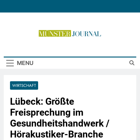
Skip
to
content
Münster Journal
MENU
WIRTSCHAFT
Lübeck: Größte
Freisprechung im
Gesundheitshandwerk /
Hörakustiker-Branche