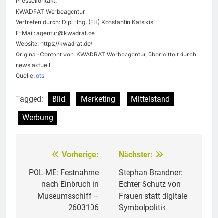
Pressekontakt:
KWADRAT Werbeagentur
Vertreten durch: Dipl.-Ing. (FH) Konstantin Katsikis
E-Mail:
agentur@kwadrat.de
Website: https://kwadrat.de/
Original-Content von: KWADRAT Werbeagentur, übermittelt durch
news aktuell
Quelle:
ots
Tagged:
Bild
Marketing
Mittelstand
Werbung
Vorherige:
Nächster:
Beitragsnavigation
POL-ME: Festnahme
Stephan Brandner:
nach Einbruch in
Echter Schutz von
Museumsschiff –
Frauen statt digitale
2603106
Symbolpolitik